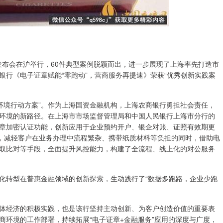
例发布会在沪举行，60件典型案例脱颖而出，进一步展现了上海率先打造市
行《电子证章赋能“零跑动”，营商服务再提速》荣获“优秀创新实践案
商环境行动方案”。作为上海国资金融机构，上海农商银行勇担社会责任，
环境的新路径。在上海市市场监督管理局和中国人民银行上海市分行的
章加密认证功能，创新应用于企业预约开户、银企对账、证照有效期更
景，减轻客户在业务办理中流程繁杂、携带纸质材料等负担的同时，借助电
取比对等手段，全面提升风控能力，构建了全流程、线上化的对公服务
化转型在普惠金融领域的创新探索，生动践行了“数据多跑路，企业少跑
体经济的积极实践，也是该行坚持主动创新、为客户创造价值的重要表
商环境的工作部署，持续拓展“电子证章+金融服务”应用的深度与广度，