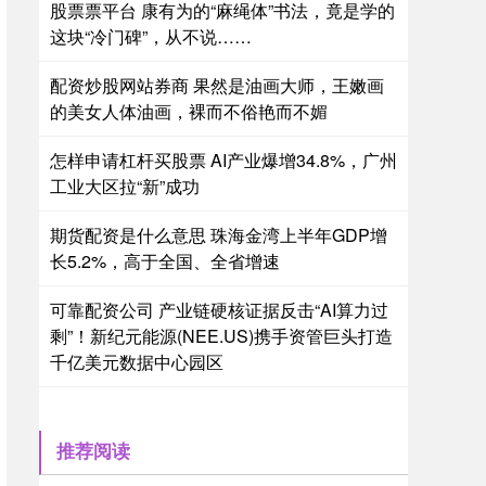
股票票平台 康有为的“麻绳体”书法，竟是学的
这块“冷门碑”，从不说……
配资炒股网站券商 果然是油画大师，王嫩画
的美女人体油画，裸而不俗艳而不媚
怎样申请杠杆买股票 AI产业爆增34.8%，广州
工业大区拉“新”成功
期货配资是什么意思 珠海金湾上半年GDP增
长5.2%，高于全国、全省增速
可靠配资公司 产业链硬核证据反击“AI算力过
剩”！新纪元能源(NEE.US)携手资管巨头打造
千亿美元数据中心园区
推荐阅读