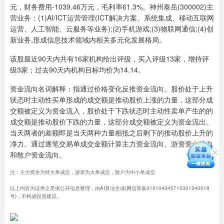
元，财务费用-1039.46万元，毛利率61.3%。神州泰岳(300002)主
营业务：(1)AI/ICT运营管理(ICT解决方案、系统集成、移动互联网
运营、人工智能、云服务等业务);(2)手机游戏;(3)物联网通信;(4)创
新业务,形成信息技术领域内相关多元化发展格局。
该股最近90天内共有16家机构给出评级，买入评级13家，增持评
级3家；过去90天内机构目标均价为14.14。
资金流向名词解释：指通过价格变化反推资金流向。股价处于上升
状态时主动性买单形成的成交额是推动股价上涨的力量，这部分成
交额被定义为资金流入，股价处于下跌状态时主动性卖单产生的的
成交额是推动股价下跌的力量，这部分成交额被定义为资金流出。
当天两者的差额即是当天两种力量相抵之后剩下的推动股价上升的
净力。通过逐笔交易单成交金额计算主力资金流向、游资资金流向
和散户资金流向。
注：主力资金为特大单成交，游资为大单成交，散户为中小单成交
以上内容为证券之星据公开信息整理，由AI算法生成(网信算备310104345710301240019
号)，不构成投资建议。