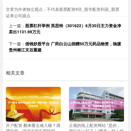
文章为作者独立观点，不代表股票配资8倍_股市配资利器_股票
证券公司观点
上一篇：
股票杠杆举例 英思特（301622）6月30日主力资金净
卖出1131.99万元
下一篇：
借钱炒股平台 广药白云山捐赠50万元药品物资，驰援
贵州榕江灾后重建
相关文章
开户配资 翻来覆去难入睡？调
正规的线上配资网站 “是的，
理失眠，试试这些实用妙招
我们在一起了！”网友：对！结