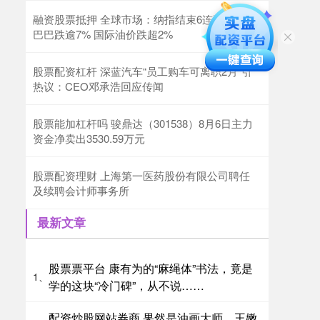
融资股票抵押 全球市场：纳指结束6连涨 阿里
巴巴跌逾7% 国际油价跌超2%
股票配资杠杆 深蓝汽车“员工购车可离职2月”引
热议：CEO邓承浩回应传闻
股票能加杠杆吗 骏鼎达（301538）8月6日主力
资金净卖出3530.59万元
股票配资理财 上海第一医药股份有限公司聘任
及续聘会计师事务所
最新文章
股票票平台 康有为的“麻绳体”书法，竟是
1、
学的这块“冷门碑”，从不说……
配资炒股网站券商 果然是油画大师，王嫩