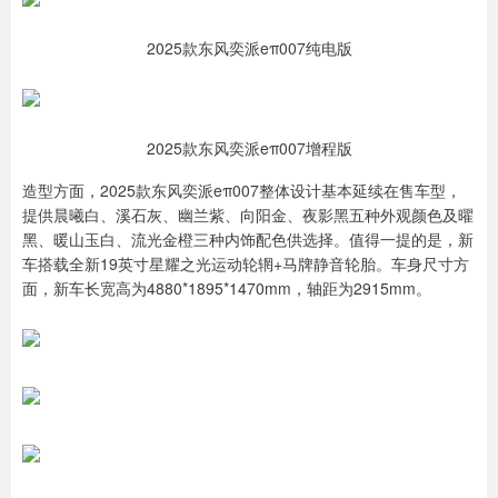
2025款东风奕派eπ007纯电版
2025款东风奕派eπ007增程版
造型方面，2025款东风奕派eπ007整体设计基本延续在售车型，
提供晨曦白、溪石灰、幽兰紫、向阳金、夜影黑五种外观颜色及曜
黑、暖山玉白、流光金橙三种内饰配色供选择。值得一提的是，新
车搭载全新19英寸星耀之光运动轮辋+马牌静音轮胎。车身尺寸方
面，新车长宽高为4880*1895*1470mm，轴距为2915mm。