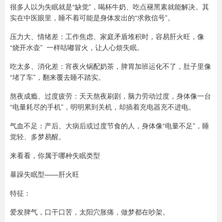
很多人以为失眠就是“缺觉”，喝杯牛奶、吃点褪黑素就能解决。其
实在中医眼里，睡不着可能是身体发出的“求救信号”。
压力大、情绪差：工作焦虑、家庭矛盾堆积时，容易肝火旺，像
“烧开水壶” 一样咕嘟冒火，让人心烦失眠。
吃太多、消化差：宵夜火锅配奶茶，脾胃加班运化不了，肚子里像
“堵了车”，翻来覆去睡不踏实。
熬夜成瘾、过度疲劳：天天熬夜刷剧，脑力劳动过度，身体像一台
“电量耗尽的手机”，明明累到关机，却插着充电器充不进电。
气血不足：产后、大病后或过度节食的人，身体像“电量不足”，睡
觉轻、多梦易醒。
来看看，你属于哪种失眠类型
暴躁失眠型——肝火旺
特征：
爱发脾气，口干口苦，太阳穴胀痛，做梦都在吵架。