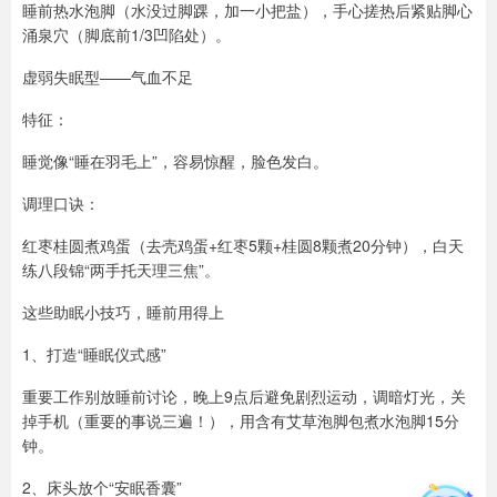
睡前热水泡脚（水没过脚踝，加一小把盐），手心搓热后紧贴脚心
涌泉穴（脚底前1/3凹陷处）。
虚弱失眠型——气血不足
特征：
睡觉像“睡在羽毛上”，容易惊醒，脸色发白。
调理口诀：
红枣桂圆煮鸡蛋（去壳鸡蛋+红枣5颗+桂圆8颗煮20分钟），白天
练八段锦“两手托天理三焦”。
这些助眠小技巧，睡前用得上
1、打造“睡眠仪式感”
重要工作别放睡前讨论，晚上9点后避免剧烈运动，调暗灯光，关
掉手机（重要的事说三遍！），用含有艾草泡脚包煮水泡脚15分
钟。
2、床头放个“安眠香囊”