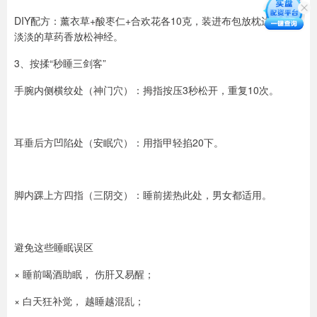
DIY配方：薰衣草+酸枣仁+合欢花各10克，装进布包放枕边，闻着
淡淡的草药香放松神经。
3、按揉“秒睡三剑客”
手腕内侧横纹处（神门穴）：拇指按压3秒松开，重复10次。
耳垂后方凹陷处（安眠穴）：用指甲轻掐20下。
脚内踝上方四指（三阴交）：睡前搓热此处，男女都适用。
避免这些睡眠误区
× 睡前喝酒助眠， 伤肝又易醒；
× 白天狂补觉， 越睡越混乱；