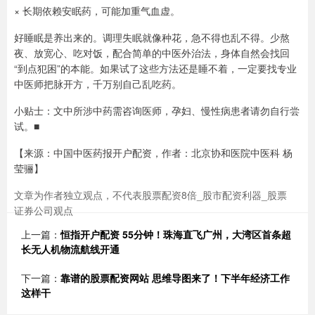
× 长期依赖安眠药，可能加重气血虚。
好睡眠是养出来的。调理失眠就像种花，急不得也乱不得。少熬
夜、放宽心、吃对饭，配合简单的中医外治法，身体自然会找回
“到点犯困”的本能。如果试了这些方法还是睡不着，一定要找专业
中医师把脉开方，千万别自己乱吃药。
小贴士：文中所涉中药需咨询医师，孕妇、慢性病患者请勿自行尝
试。■
【来源：中国中医药报开户配资，作者：北京协和医院中医科 杨
莹骊】
文章为作者独立观点，不代表股票配资8倍_股市配资利器_股票
证券公司观点
上一篇：
恒指开户配资 55分钟！珠海直飞广州，大湾区首条超
长无人机物流航线开通
下一篇：
靠谱的股票配资网站 思维导图来了！下半年经济工作
这样干