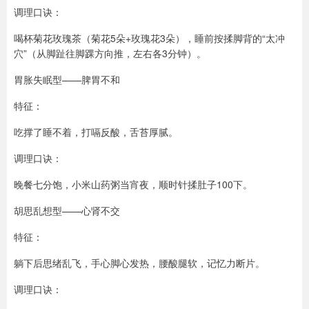
调理口诀：
喝杯菊花玫瑰茶（菊花5朵+玫瑰花3朵），睡前按揉脚背的“太冲
穴”（从脚趾往脚踝方向推，左右各3分钟）。
胃胀失眠型——脾胃不和
特征：
吃撑了睡不着，打嗝反酸，舌苔厚腻。
调理口诀：
晚餐七分饱，小米山药粥当宵夜，顺时针揉肚子100下。
胡思乱想型——心肾不交
特征：
躺下后思绪乱飞，手心脚心发热，腰酸腿软，记忆力断片。
调理口诀：